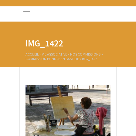
IMG_1422
ACCUEIL
»
VIE ASSOCIATIVE
»
NOS COMMISSIONS
»
COMMISSION PEINDRE EN BASTIDE
»
IMG_1422